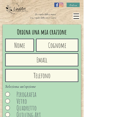
Ordina
Un regalo fatto a mano
è un regalo fatto con il cuore
Ordina una mia crazione
Seleziona un'opzione
Pirografia
Vetro
Quadretto
Quilling Art