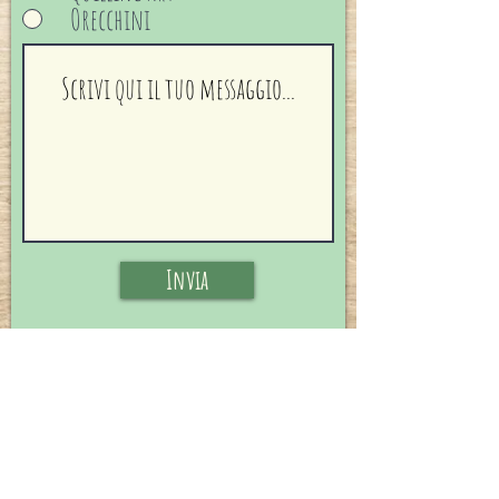
Orecchini
Invia
Dove mi trovi
I Campiòi 4
6673 Maggia