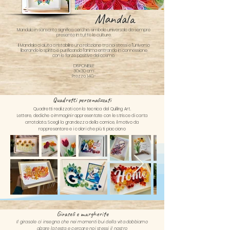
Mandala
Mandala in sanscrito significa cerchio, simbolo universale da sempre
presente in tutte le culture.
Il Mandala ci aiuta a ristabilire una relazione tra noi stessi e l’universo
liberando lo spirito e purificando l’anima entrando in connessione
con le forze positive del cosmo.
DISPONIBILE
30x30 cm
Prezzo 140.-
Quadretti personalizzati
Quadretti realizzati con la tecnica del Quilling Art.
Lettere, dediche o immagini rappresentate con le strisce di carta
arrotolata. Scegli la grandezza della cornice, il motivo da
rappresentare e i colori che più ti piacciono
Girasoli e margherite
Il girasole ci insegna che nei momenti bui della vita dobbiamo
alzare la testa e cercare noi stessi il nostro