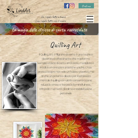
Ordina
Un regalo fatto a mano
è un regalo fatto con il cuore
La magia delle strisce di carta rarrotolate
Quilling Art
Il Quilling Art, o filigrana di carta, è una tecnica
decorativa affascinante che trasforma
semplici strisce di carta arrotolate, modellate e
incollate in creazioni artistiche uniche. Chi lo
pratica scopre non solo un hobby creativo, ma
anche un potente alleato per il benessere
mentale: il quilling stimola la concentrazione,
riduce lo stress e favorisce la mindfulness,
offrendo momenti di calma e soddisfazione
personale